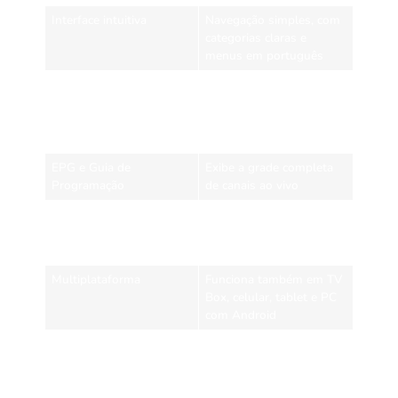
Interface intuitiva
Navegação simples, com
categorias claras e
menus em português
Favoritos e histórico
Crie sua lista
personalizada de canais e
acompanhe o que já
assistiu
EPG e Guia de
Exibe a grade completa
Programação
de canais ao vivo
Suporte a legendas
Inclusão automática ou
manual de legendas em
séries e filmes
Multiplataforma
Funciona também em TV
Box, celular, tablet e PC
com Android
Esse conjunto de recursos entrega uma experiência digna de
plataformas pagas, com a grande vantagem de funcionar com