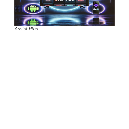
Assist Plus
Se você é fã de tecnologia e não abre mão de qualidade na
hora de assistir seus conteúdos favoritos, prepare-se para
conhecer uma revolução no mundo da televisão digital. Em um
mercado cada vez mais competitivo, onde estabilidade, fluidez
e praticidade são essenciais, surge uma solução que promete
elevar a experiência de IPTV a um novo patamar: o
Assist
Plus
.
Estamos falando de um dos aplicativos mais modernos e
otimizados da atualidade, compatível com
Smart TVs
Samsung, LG, Roku e dispositivos Android
. Projetado para
entregar uma interface intuitiva, desempenho de alta
performance e compatibilidade com listas IPTV completas, o
Assist Plus chega para suprir uma demanda crescente por um
app que realmente funcione bem em qualquer plataforma.