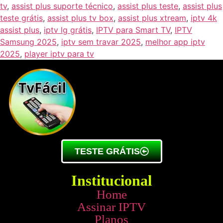
tv
,
assist plus suporte técnico
,
assist plus teste
,
assist plus
teste grátis
,
assist plus tv box
,
assist plus xtream
,
iptv 4k
assist plus
,
iptv lg grátis
,
IPTV para Smart TV
,
IPTV
Samsung 2025
,
iptv sem travar 2025
,
melhor app iptv
2025
,
player iptv para tv
TESTE GRÁTIS
Institucional
Home
Assinar IPTV
Planos