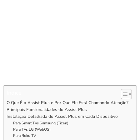
Neste artigo, você vai descobrir todos os detalhes dessa
novidade, seus diferenciais, como instalar, como aproveitar ao
máximo e, claro, como fazer um
teste gratuito de IPTV
para
usá-lo com perfeição desde o primeiro clique.
E não é só isso. Vamos aprofundar a análise de como o
Assist
Plus
impacta o consumo de mídia digital em 2025, mostrar sua
performance em testes comparativos, explorar a configuração
em diferentes dispositivos e ainda apresentar módulos extras
com dicas exclusivas para aproveitar todo o potencial do IPTV
moderno. Tudo isso com linguagem acessível, detalhamento
técnico e foco total em SEO.
Índice
O Que É o Assist Plus e Por Que Ele Está Chamando Atenção?
Principais Funcionalidades do Assist Plus
Instalação Detalhada do Assist Plus em Cada Dispositivo
Para Smart TVs Samsung (Tizen)
Para TVs LG (WebOS)
Para Roku TV