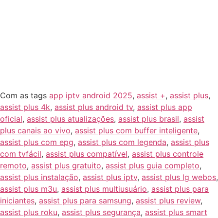
plataformas, perfis, comandos de voz e integração com listas
premium, é a ferramenta ideal para transformar qualquer TV
em uma verdadeira central multimídia.
Agora que você já sabe tudo sobre esse super app, não perca
tempo. Teste com o melhor IPTV do mercado, aproveite as
funções mais avançadas do Assist Plus e entre de vez na nova
era da televisão.
Com as tags
app iptv android 2025
,
assist +
,
assist plus
,
assist plus 4k
,
assist plus android tv
,
assist plus app
oficial
,
assist plus atualizações
,
assist plus brasil
,
assist
plus canais ao vivo
,
assist plus com buffer inteligente
,
assist plus com epg
,
assist plus com legenda
,
assist plus
com tvfácil
,
assist plus compatível
,
assist plus controle
remoto
,
assist plus gratuito
,
assist plus guia completo
,
assist plus instalação
,
assist plus iptv
,
assist plus lg webos
,
assist plus m3u
,
assist plus multiusuário
,
assist plus para
iniciantes
,
assist plus para samsung
,
assist plus review
,
assist plus roku
,
assist plus segurança
,
assist plus smart