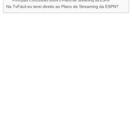
Principais Conclusões sobre o Plano de Streaming da ESPN
Na TvFácil eu terei direito ao Plano de Streaming da ESPN?
Visão Geral do Plano de
Streaming da ESPN
O Plano de Streaming da ESPN é uma plataforma de streaming
de esportes que permite que os usuários assistam a eventos
esportivos ao vivo, além de reprises, destaques dos jogos e
acessar a programação on-line da ESPN. O serviço oferece uma
ampla variedade de esportes, incluindo futebol, basquete, tênis,
golfe, beisebol, hóquei e muito mais.
Plano de Streaming da ESPN,
entenda a Estrutura de Serviços
O Plano de Streaming da ESPN oferece uma variedade de
serviços para atender às necessidades de diferentes usuários.
Os serviços incluem: