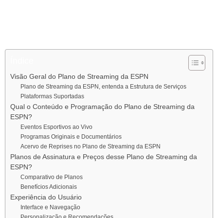
2021, oferece uma ampla variedade de conteúdo esportivo ao
vivo, além de filmes, séries e produções originais. A plataforma é
voltada para o público adulto e promete agradar tanto aos fãs de
esportes quanto aos aficionados por entretenimento.
Índice
Visão Geral do Plano de Streaming da ESPN
Plano de Streaming da ESPN, entenda a Estrutura de Serviços
Plataformas Suportadas
Qual o Conteúdo e Programação do Plano de Streaming da
ESPN?
Eventos Esportivos ao Vivo
Programas Originais e Documentários
Acervo de Reprises no Plano de Streaming da ESPN
Planos de Assinatura e Preços desse Plano de Streaming da
ESPN?
Comparativo de Planos
Benefícios Adicionais
Experiência do Usuário
Interface e Navegação
Personalização e Recomendações