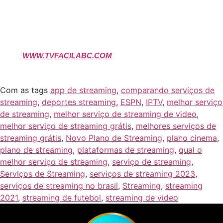
todos os conteúdos transmitidos no plano de streaming da
ESPN. Além disso, oferecemos uma diversidade de conteúdos
que vai além do imaginável, tudo pelo menor preço do mercado.
E tem mais: você pode fazer um teste de até 6 horas
absolutamente grátis, sem nenhum compromisso! Basta clicar
aqui:
WWW.TVFACILABC.COM
.
Não perca essa oportunidade!
Assine já e mergulhe no melhor do entretenimento esportivo.
Com as tags
app de streaming
,
comparando serviços de
streaming
,
deportes streaming
,
ESPN
,
IPTV
,
melhor serviço
de streaming
,
melhor serviço de streaming de video
,
melhor serviço de streaming grátis
,
melhores serviços de
streaming grátis
,
Novo Plano de Streaming
,
plano cinema
,
plano de streaming
,
plataformas de streaming
,
qual o
melhor serviço de streaming
,
serviço de streaming
,
Serviços de Streaming
,
serviços de streaming 2023
,
serviços de streaming no brasil
,
Streaming
,
streaming
2021
,
streaming de futebol
,
streaming de video