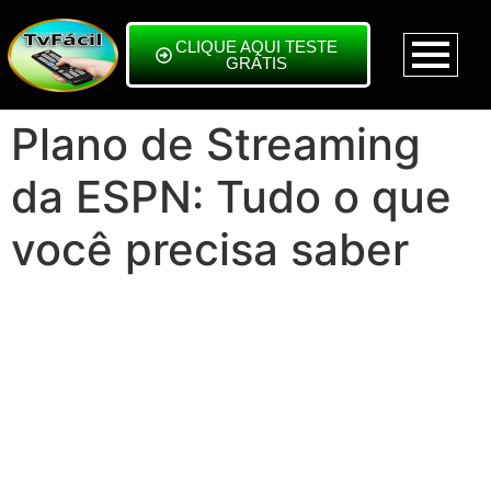
CLIQUE AQUI TESTE
GRÁTIS
Plano de Streaming
da ESPN: Tudo o que
você precisa saber
O plano de streaming da ESPN é uma resposta da emissora
americana à crise de assinantes de TV a cabo que vem afetando
a indústria midiática desde 2013. Com o lançamento de serviços
de streaming concorrentes, a ESPN se viu obrigada a se adaptar
ao novo cenário e oferecer uma alternativa para os consumidores
que preferem assistir a conteúdo esportivo online.
O novo serviço de streaming, que foi lançado em 31 de agosto de