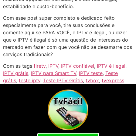
estabilidade e custo-benefício.
Com esse post super completo e dedicado feito
especialmente para você, tire suas conclusões e
comente aqui se PARA VOCÊ, o IPTV é ilegal, ou dizer
que o IPTV é ilegal é só uma questão de interesses do
mercado em fazer com que você não se desamarre dos
serviços tradicionais?
Com as tags
firetv
,
IPTV
,
IPTV confiável
,
IPTV é ilegal
,
IPTV grátis
,
IPTV para Smart TV
,
IPTV teste
,
Teste
grátis
,
teste iptv
,
Teste IPTV Grátis
,
tvbox
,
tvexpress