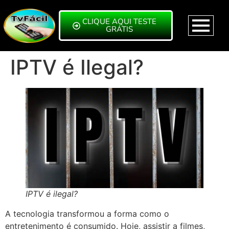
CLIQUE AQUI TESTE
GRÁTIS
IPTV é Ilegal?
IPTV é ilegal?
A tecnologia transformou a forma como o
entretenimento é consumido. Hoje, assistir a filmes,