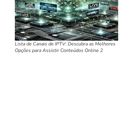
Lista de Canais de IPTV: Descubra as Melhores
Opções para Assistir Conteúdos Online 2
Nos últimos anos, a forma como consumimos conteúdo
audiovisual mudou drasticamente. Com o avanço da tecnologia
e a popularização da internet, os serviços de
IPTV
(Internet
Protocol Television) ganharam destaque como uma alternativa
viável e acessível para assistir TV ao vivo, filmes, séries e
muito mais. Diferente dos métodos tradicionais de transmissão,
o
IPTV
utiliza a internet para entregar uma experiência
personalizada e sob demanda, permitindo que os usuários
escolham o que querem assistir e quando desejam.
Mas, com tantas opções disponíveis no mercado, como
escolher a melhor Lista de canais de IPTV? Neste artigo, vamos