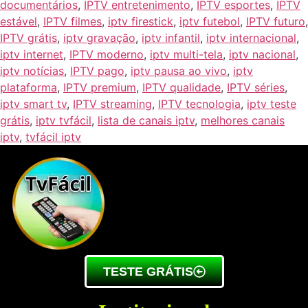
documentários
,
IPTV entretenimento
,
IPTV esportes
,
IPTV
estável
,
IPTV filmes
,
iptv firestick
,
iptv futebol
,
IPTV futuro
,
IPTV grátis
,
iptv gravação
,
iptv infantil
,
iptv internacional
,
iptv internet
,
IPTV moderno
,
iptv multi-tela
,
iptv nacional
,
iptv notícias
,
IPTV pago
,
iptv pausa ao vivo
,
iptv
plataforma
,
IPTV premium
,
IPTV qualidade
,
IPTV séries
,
iptv smart tv
,
IPTV streaming
,
IPTV tecnologia
,
iptv teste
grátis
,
iptv tvfácil
,
lista de canais iptv
,
melhores canais
iptv
,
tvfácil iptv
TESTE GRÁTIS