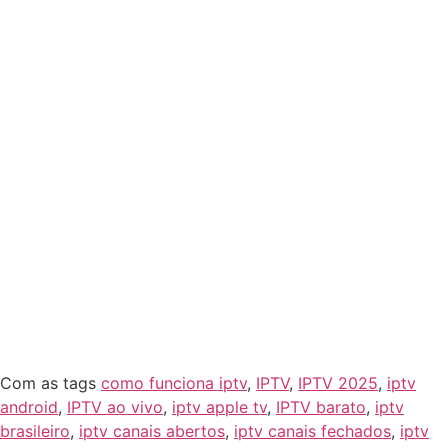
programas e pausa ao vivo.
Suporte técnico dedicado para tirar todas as suas
dúvidas.
Essa é a oportunidade perfeita para explorar o
IPTV
da
TvFácil
e descobrir por que tantas pessoas estão migrando para essa
forma de entretenimento. Não perca tempo e comece seu teste
grátis hoje mesmo!
Conclusão
Experimentar o
IPTV
da
TvFácil
é a melhor maneira de
entender como essa tecnologia pode revolucionar sua forma de
assistir TV. Com um
teste grátis
disponível, você não tem nada
a perder e muito a ganhar. Acesse TvFácil ou entre em contato
via WhatsApp pelo link Teste Grátis TvFácil e comece sua
jornada no mundo do
IPTV
agora mesmo!
Com as tags
como funciona iptv
,
IPTV
,
IPTV 2025
,
iptv
android
,
IPTV ao vivo
,
iptv apple tv
,
IPTV barato
,
iptv
brasileiro
,
iptv canais abertos
,
iptv canais fechados
,
iptv