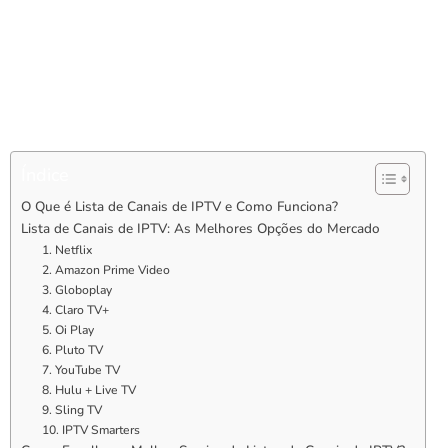
explorar uma lista detalhada de canais de
IPTV
, destacando as
principais características de cada um e oferecendo dicas
valiosas para você fazer a escolha certa. Se você está cansado
de pagar caro por pacotes de TV a cabo ou simplesmente quer
explorar novas formas de entretenimento, continue lendo e
descubra tudo o que precisa saber sobre
IPTV
.
Índice
O Que é Lista de Canais de IPTV e Como Funciona?
Lista de Canais de IPTV: As Melhores Opções do Mercado
1. Netflix
2. Amazon Prime Video
3. Globoplay
4. Claro TV+
5. Oi Play
6. Pluto TV
7. YouTube TV
8. Hulu + Live TV
9. Sling TV
10. IPTV Smarters