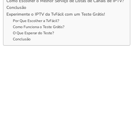
Como Escolher o Melhor Serviço de Listas de Canais de IPTV?
Conclusão
Experimente o IPTV da TvFácil com um Teste Grátis!
Por Que Escolher a TvFácil?
Como Funciona o Teste Grátis?
O Que Esperar do Teste?
Conclusão
O Que é Lista de Canais de
IPTV e Como Funciona?
Antes de mergulharmos na lista de canais, é importante
entender o que é
Lista de Canais
de IPTV
e como ele funciona.
Em resumo,
IPTV
é uma tecnologia que permite a transmissão
de sinais de televisão através da internet. Diferente da TV a
cabo ou satélite, que dependem de infraestrutura física, o
IPTV
utiliza a rede mundial de computadores para entregar conteúdo
em tempo real ou sob demanda.
Essa tecnologia oferece uma série de vantagens, como a