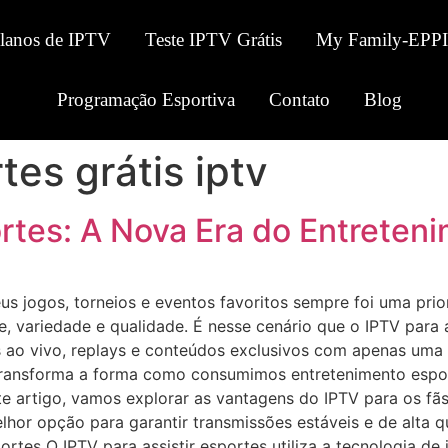
Planos de IPTV
Teste IPTV Grátis
My Family-EPPI
Programação Esportiva
Contato
Blog
tes grátis iptv
ortes: A Nova Era do Entreten
s jogos, torneios e eventos favoritos sempre foi uma prio
, variedade e qualidade. É nesse cenário que o IPTV para 
 ao vivo, replays e conteúdos exclusivos com apenas uma c
 transforma a forma como consumimos entretenimento espo
e artigo, vamos explorar as vantagens do IPTV para os fãs
hor opção para garantir transmissões estáveis e de alta qu
s O IPTV para assistir esportes utiliza a tecnologia de i