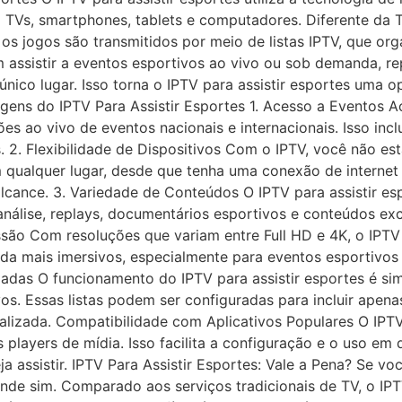
 TVs, smartphones, tablets e computadores. Diferente da TV
s jogos são transmitidos por meio de listas IPTV, que org
m assistir a eventos esportivos ao vivo ou sob demanda, r
nico lugar. Isso torna o IPTV para assistir esportes uma o
tagens do IPTV Para Assistir Esportes 1. Acesso a Eventos
ões ao vivo de eventos nacionais e internacionais. Isso in
. Flexibilidade de Dispositivos Com o IPTV, você não está l
qualquer lugar, desde que tenha uma conexão de internet es
cance. 3. Variedade de Conteúdos O IPTV para assistir esp
álise, replays, documentários esportivos e conteúdos exc
issão Com resoluções que variam entre Full HD e 4K, o IP
nda mais imersivos, especialmente para eventos esportivos
zadas O funcionamento do IPTV para assistir esportes é sim
s. Essas listas podem ser configuradas para incluir apen
alizada. Compatibilidade com Aplicativos Populares O IPTV
 players de mídia. Isso facilita a configuração e o uso em 
ja assistir. IPTV Para Assistir Esportes: Vale a Pena? Se 
rande sim. Comparado aos serviços tradicionais de TV, o IP