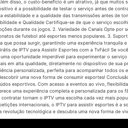
lém disso, o custo-benefício é um atrativo, já que muitos 
sitivo é a possibilidade de testar o serviço antes de cont
e a estabilidade e a qualidade das transmissões antes de 
abilidade e Qualidade Certifique-se de que o serviço escolh
rrupções durante os jogos. 2. Variedade de Canais Opte po
onatos de futebol até esportes menos populares. 3. Supor
a que possa surgir, garantindo uma experiência tranquila e
Grátis de IPTV para Assistir Esportes com a TvFácil Se vo
ce uma oportunidade imperdível para experimentar o serviço
is em alta qualidade, diretamente no dispositivo de sua pr
iência personalizada, perfeita para acompanhar todos os 
descobrir uma nova forma de consumir esportes! Conclusão 
os esportivos. Com acesso a eventos ao vivo, flexibilida
erece uma experiência completa e personalizada para os fã
de contratar tornam o IPTV uma escolha cada vez mais popu
petições internacionais, o IPTV para assistir esportes é a
sa revolução tecnológica e descubra uma nova forma de vi