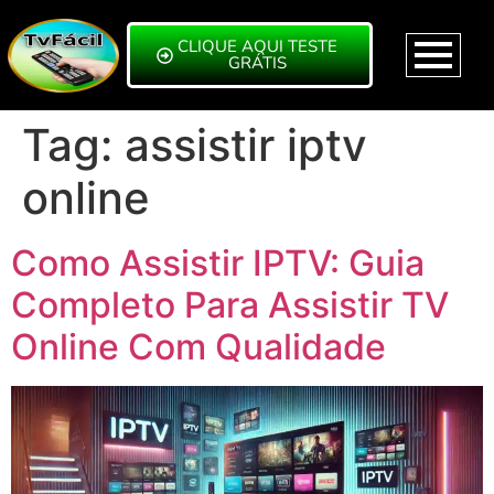
CLIQUE AQUI TESTE
GRÁTIS
Tag:
assistir iptv
online
Como Assistir IPTV: Guia
Completo Para Assistir TV
Online Com Qualidade