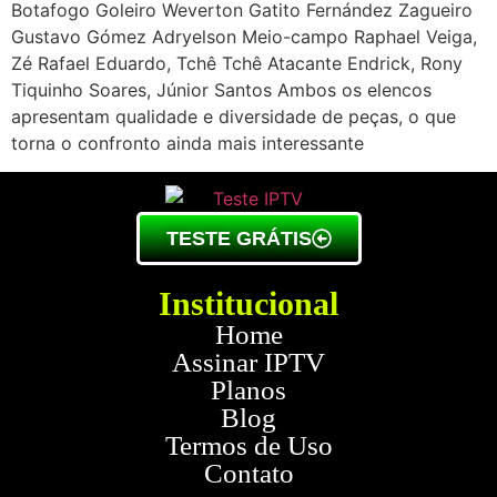
Botafogo Goleiro Weverton Gatito Fernández Zagueiro
Gustavo Gómez Adryelson Meio-campo Raphael Veiga,
Zé Rafael Eduardo, Tchê Tchê Atacante Endrick, Rony
Tiquinho Soares, Júnior Santos Ambos os elencos
apresentam qualidade e diversidade de peças, o que
torna o confronto ainda mais interessante
TESTE GRÁTIS
Institucional
Home
Assinar IPTV
Planos
Blog
Termos de Uso
Contato