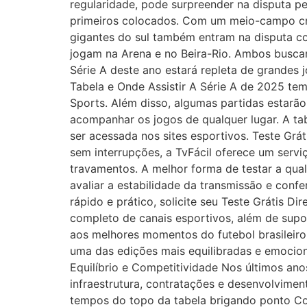
regularidade, pode surpreender na disputa pe
primeiros colocados. Com um meio-campo cria
gigantes do sul também entram na disputa co
jogam na Arena e no Beira-Rio. Ambos buscar
Série A deste ano estará repleta de grandes 
Tabela e Onde Assistir A Série A de 2025 te
Sports. Além disso, algumas partidas estarã
acompanhar os jogos de qualquer lugar. A tab
ser acessada nos sites esportivos. Teste Gr
sem interrupções, a TvFácil oferece um servi
travamentos. A melhor forma de testar a qua
avaliar a estabilidade da transmissão e conf
rápido e prático, solicite seu Teste Grátis 
completo de canais esportivos, além de supor
aos melhores momentos do futebol brasileir
uma das edições mais equilibradas e emocio
Equilíbrio e Competitividade Nos últimos ano
infraestrutura, contratações e desenvolvimen
tempos do topo da tabela brigando ponto Co