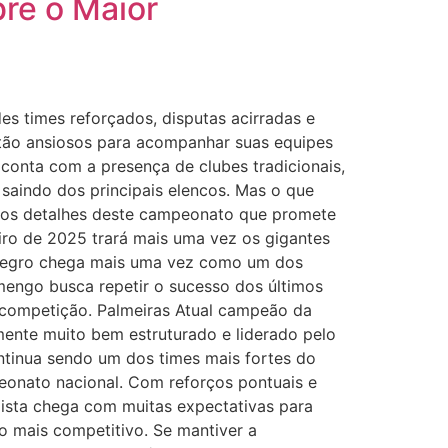
re o Maior
 times reforçados, disputas acirradas e
stão ansiosos para acompanhar suas equipes
conta com a presença de clubes tradicionais,
aindo dos principais elencos. Mas o que
s os detalhes deste campeonato que promete
iro de 2025 trará mais uma vez os gigantes
o-Negro chega mais uma vez como um dos
amengo busca repetir o sucesso dos últimos
 competição. Palmeiras Atual campeão da
ente muito bem estruturado e liderado pelo
ontinua sendo um dos times mais fortes do
peonato nacional. Com reforços pontuais e
lista chega com muitas expectativas para
lo mais competitivo. Se mantiver a