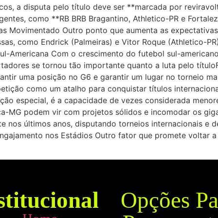
cos, a disputa pelo título deve ser **marcada por reviravo
mergentes, como **RB BRB Bragantino, Athletico-PR e Forta
as Movimentado Outro ponto que aumenta as expectativas 
sas, como Endrick (Palmeiras) e Vitor Roque (Athletico-PR
Sul-Americana Com o crescimento do futebol sul-american
rtadores se tornou tão importante quanto a luta pelo títul
tir uma posição no G6 e garantir um lugar no torneio mai
etição como um atalho para conquistar títulos internacio
ição especial, é a capacidade de vezes considerada menor
-MG podem vir com projetos sólidos e incomodar os gigante
e nos últimos anos, disputando torneios internacionais e 
ngajamento nos Estádios Outro fator que promete voltar a 
stitucional
Opções Pa