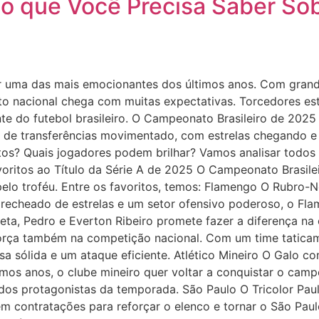
 o que Você Precisa Saber Sob
 uma das mais emocionantes dos últimos anos. Com grandes
ato nacional chega com muitas expectativas. Torcedores e
e do futebol brasileiro. O Campeonato Brasileiro de 2025 
de transferências movimentado, com estrelas chegando e s
itos? Quais jogadores podem brilhar? Vamos analisar todo
ritos ao Título da Série A de 2025 O Campeonato Brasile
 pelo troféu. Entre os favoritos, temos: Flamengo O Rubr
o recheado de estrelas e um setor ofensivo poderoso, o Fl
ta, Pedro e Everton Ribeiro promete fazer a diferença na
força também na competição nacional. Com um time taticam
sa sólida e um ataque eficiente. Atlético Mineiro O Galo c
imos anos, o clube mineiro quer voltar a conquistar o cam
 dos protagonistas da temporada. São Paulo O Tricolor Pau
em contratações para reforçar o elenco e tornar o São Pau