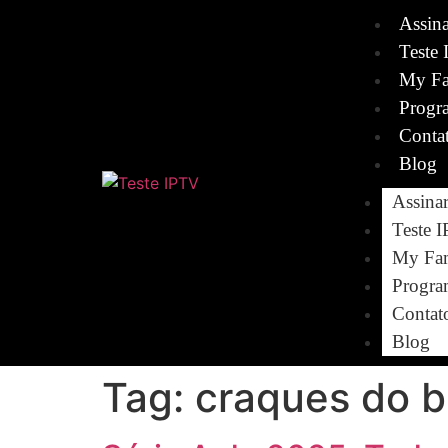
Assin
Teste 
My Fa
Progr
Conta
Blog
Assina
Teste 
My Fam
Progra
Contat
Blog
Tag:
craques do b