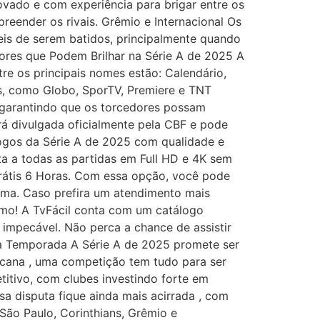
ovado e com experiência para brigar entre os
eender os rivais. Grêmio e Internacional Os
eis de serem batidos, principalmente quando
dores que Podem Brilhar na Série A de 2025 A
re os principais nomes estão: Calendário,
os, como Globo, SporTV, Premiere e TNT
l garantindo que os torcedores possam
rá divulgada oficialmente pela CBF e pode
jogos da Série A de 2025 com qualidade e
ta a todas as partidas em Full HD e 4K sem
Grátis 6 Horas. Com essa opção, você pode
forma. Caso prefira um atendimento mais
esmo! A TvFácil conta com um catálogo
a impecável. Não perca a chance de assistir
 a Temporada A Série A de 2025 promete ser
icana , uma competição tem tudo para ser
titivo, com clubes investindo forte em
sa disputa fique ainda mais acirrada , com
ão Paulo, Corinthians, Grêmio e