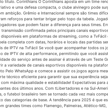
lo título. Corinthians O Corinthians aposta em um time ren
tivo e uma defesa compacta, o clube alvinegro pode surpr
m ambição. Grêmio e Internacional sempre são times difíc
am reforços para tentar brigar pelo topo da tabela. Joga
jogadores que podem fazer a diferença para seus times. Ent
m transmissão confirmada pelos principais canais esportiv
o disponíveis em plataformas de streaming, como a TvFáci
ela completa com datas, horários e locais das partidas se
átis de IPTV na TvFácil Se você quer acompanhar todos os 
ço de IPTV de alta performance, permitindo que você assis
lidade do serviço antes de assinar é através de um Teste 
erir a variedade de canais esportivos disponíveis na plata
Direto Pelo WhatsApp e comece a assistir os jogos agora m
te técnico eficiente para garantir que sua experiência sej
o com máxima qualidade e estabilidade! Expectativas para
nantes dos últimos anos. Com tLibertadores e na Sul-Amer
s, o futebol brasileiro tem se tornado cada vez mais compe
to das categorias de base. A tendência para 2025 é que es
m grandes times como Flamengo, Palmeiras, Atlético-MG, S