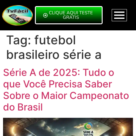
CLIQUE AQUI TESTE
GRÁTIS
Tag:
futebol
brasileiro série a
Série A de 2025: Tudo o
que Você Precisa Saber
Sobre o Maior Campeonato
do Brasil