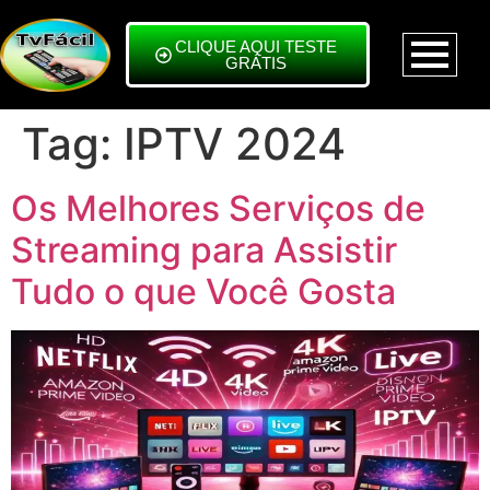
CLIQUE AQUI TESTE
GRÁTIS
Tag:
IPTV 2024
Os Melhores Serviços de
Streaming para Assistir
Tudo o que Você Gosta