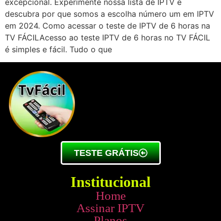
excepcional. Experimente nossa lista de IPTV e
descubra por que somos a escolha número um em IPTV
em 2024. Como acessar o teste de IPTV de 6 horas na
TV FÁCILAcesso ao teste IPTV de 6 horas no TV FÁCIL
é simples e fácil. Tudo o que
TESTE GRÁTIS
Institucional
Home
Assinar IPTV
Planos