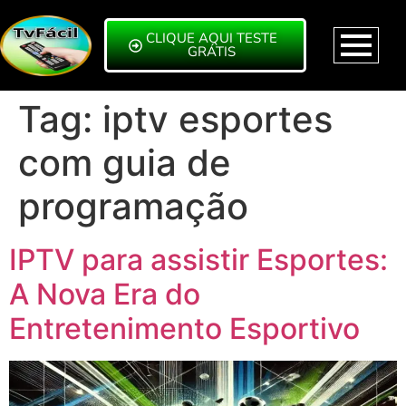
CLIQUE AQUI TESTE
GRÁTIS
Tag:
iptv esportes
com guia de
programação
IPTV para assistir Esportes:
A Nova Era do
Entretenimento Esportivo