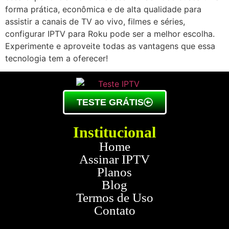
forma prática, econômica e de alta qualidade para
assistir a canais de TV ao vivo, filmes e séries,
configurar IPTV para Roku pode ser a melhor escolha.
Experimente e aproveite todas as vantagens que essa
tecnologia tem a oferecer!
TESTE GRÁTIS
Institucional
Home
Assinar IPTV
Planos
Blog
Termos de Uso
Contato