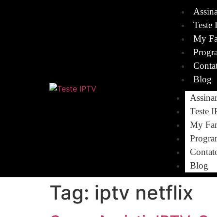
Assin
Teste 
My Fa
Progr
Conta
Blog
Assina
Teste 
My Fam
Progra
Contat
Blog
Tag:
iptv netflix