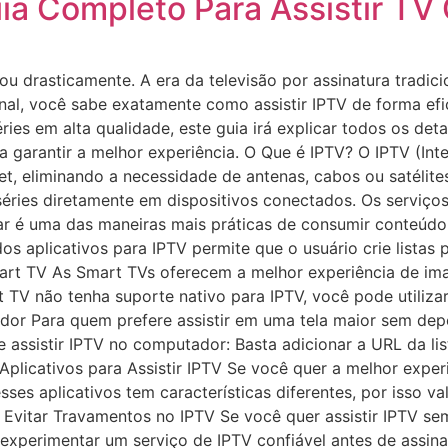
uia Completo Para Assistir T
ou drasticamente. A era da televisão por assinatura tradici
inal, você sabe exatamente como assistir IPTV de forma ef
ries em alta qualidade, este guia irá explicar todos os deta
ra garantir a melhor experiência. O Que é IPTV? O IPTV (Int
et, eliminando a necessidade de antenas, cabos ou satélites
 séries diretamente em dispositivos conectados. Os servi
lular é uma das maneiras mais práticas de consumir conteú
dos aplicativos para IPTV permite que o usuário crie listas
mart TV As Smart TVs oferecem a melhor experiência de ima
t TV não tenha suporte nativo para IPTV, você pode utiliza
dor Para quem prefere assistir em uma tela maior sem de
 de assistir IPTV no computador: Basta adicionar a URL da 
plicativos para Assistir IPTV Se você quer a melhor experiê
ses aplicativos tem características diferentes, por isso va
Evitar Travamentos no IPTV Se você quer assistir IPTV sem
 experimentar um serviço de IPTV confiável antes de assin