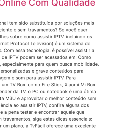
V Online Com Qualidade
onal tem sido substituída por soluções mais
iciente e sem travamentos? Se você quer
lhes sobre como assistir IPTV, incluindo os
ernet Protocol Television) é um sistema de
. Com essa tecnologia, é possível assistir a
ços de IPTV podem ser acessados em: Como
do, especialmente para quem busca mobilidade.
 personalizadas e grave conteúdos para
gem e som para assistir IPTV. Para
r um TV Box, como Fire Stick, Xiaomi Mi Box
pender da TV, o PC ou notebook é uma ótima
lista M3U e aproveitar o melhor conteúdo sem
ncia ao assistir IPTV, confira alguns dos
le a pena testar e encontrar aquele que
 travamentos, siga estas dicas essenciais:
ar um plano, a TvFácil oferece uma excelente