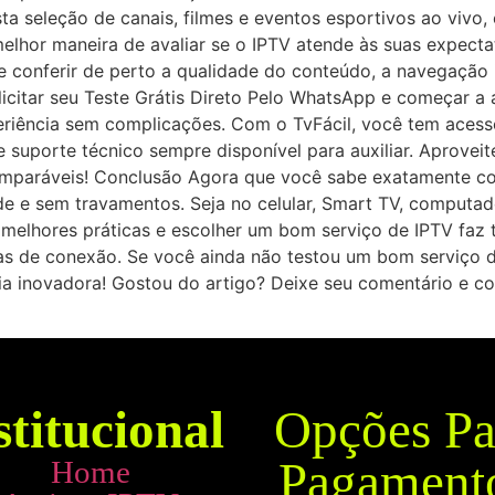
a seleção de canais, filmes e eventos esportivos ao vivo,
elhor maneira de avaliar se o IPTV atende às suas expectat
 e conferir de perto a qualidade do conteúdo, a navegação i
citar seu Teste Grátis Direto Pelo WhatsApp e começar a a
xperiência sem complicações. Com o TvFácil, você tem ace
e suporte técnico sempre disponível para auxiliar. Aprove
ncomparáveis! Conclusão Agora que você sabe exatamente co
de e sem travamentos. Seja no celular, Smart TV, computa
 melhores práticas e escolher um bom serviço de IPTV faz 
das de conexão. Se você ainda não testou um bom serviço d
a inovadora! Gostou do artigo? Deixe seu comentário e co
stitucional
Opções Pa
Pagament
Home