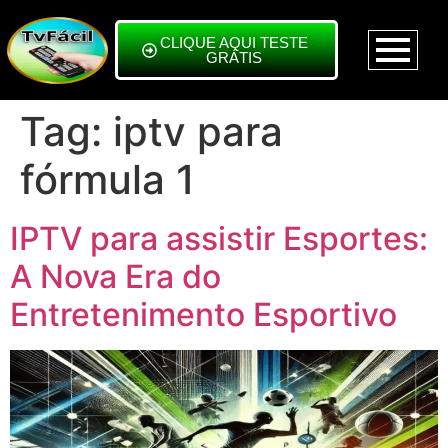
CLIQUE AQUI TESTE
GRÁTIS
Tag:
iptv para
fórmula 1
IPTV para assistir Esportes:
A Nova Era do
Entretenimento Esportivo