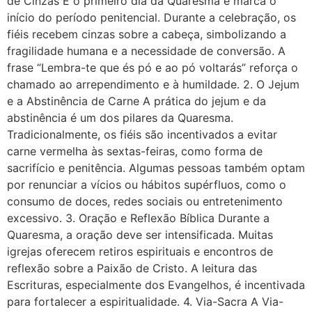
de Cinzas É o primeiro dia da Quaresma e marca o
início do período penitencial. Durante a celebração, os
fiéis recebem cinzas sobre a cabeça, simbolizando a
fragilidade humana e a necessidade de conversão. A
frase “Lembra-te que és pó e ao pó voltarás” reforça o
chamado ao arrependimento e à humildade. 2. O Jejum
e a Abstinência de Carne A prática do jejum e da
abstinência é um dos pilares da Quaresma.
Tradicionalmente, os fiéis são incentivados a evitar
carne vermelha às sextas-feiras, como forma de
sacrifício e penitência. Algumas pessoas também optam
por renunciar a vícios ou hábitos supérfluos, como o
consumo de doces, redes sociais ou entretenimento
excessivo. 3. Oração e Reflexão Bíblica Durante a
Quaresma, a oração deve ser intensificada. Muitas
igrejas oferecem retiros espirituais e encontros de
reflexão sobre a Paixão de Cristo. A leitura das
Escrituras, especialmente dos Evangelhos, é incentivada
para fortalecer a espiritualidade. 4. Via-Sacra A Via-