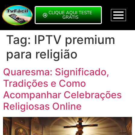
CLIQUE AQUI TESTE
GRÁTIS
Tag:
IPTV premium
para religião
Quaresma: Significado,
Tradições e Como
Acompanhar Celebrações
Religiosas Online