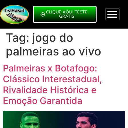
CLIQUE AQUI TESTE
GRÁTIS
Tag:
jogo do
palmeiras ao vivo
Palmeiras x Botafogo:
Clássico Interestadual,
Rivalidade Histórica e
Emoção Garantida