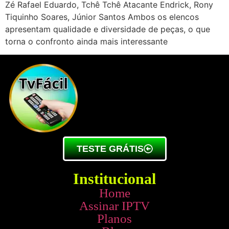
Zé Rafael Eduardo, Tchê Tchê Atacante Endrick, Rony
Tiquinho Soares, Júnior Santos Ambos os elencos
apresentam qualidade e diversidade de peças, o que
torna o confronto ainda mais interessante
TESTE GRÁTIS
Institucional
Home
Assinar IPTV
Planos