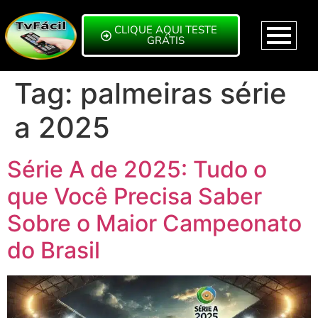
CLIQUE AQUI TESTE
GRÁTIS
Tag:
palmeiras série
a 2025
Série A de 2025: Tudo o
que Você Precisa Saber
Sobre o Maior Campeonato
do Brasil