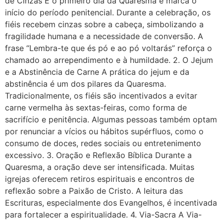
de Cinzas É o primeiro dia da Quaresma e marca o
início do período penitencial. Durante a celebração, os
fiéis recebem cinzas sobre a cabeça, simbolizando a
fragilidade humana e a necessidade de conversão. A
frase “Lembra-te que és pó e ao pó voltarás” reforça o
chamado ao arrependimento e à humildade. 2. O Jejum
e a Abstinência de Carne A prática do jejum e da
abstinência é um dos pilares da Quaresma.
Tradicionalmente, os fiéis são incentivados a evitar
carne vermelha às sextas-feiras, como forma de
sacrifício e penitência. Algumas pessoas também optam
por renunciar a vícios ou hábitos supérfluos, como o
consumo de doces, redes sociais ou entretenimento
excessivo. 3. Oração e Reflexão Bíblica Durante a
Quaresma, a oração deve ser intensificada. Muitas
igrejas oferecem retiros espirituais e encontros de
reflexão sobre a Paixão de Cristo. A leitura das
Escrituras, especialmente dos Evangelhos, é incentivada
para fortalecer a espiritualidade. 4. Via-Sacra A Via-