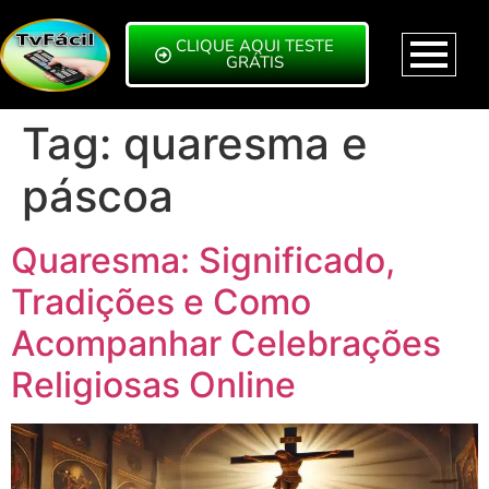
CLIQUE AQUI TESTE
GRÁTIS
Tag:
quaresma e
páscoa
Quaresma: Significado,
Tradições e Como
Acompanhar Celebrações
Religiosas Online