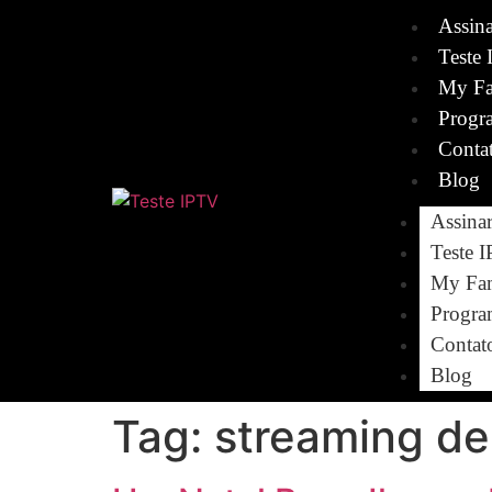
Assin
Teste 
My Fa
Progr
Conta
Blog
Assina
Teste 
My Fam
Progra
Contat
Blog
Tag:
streaming de