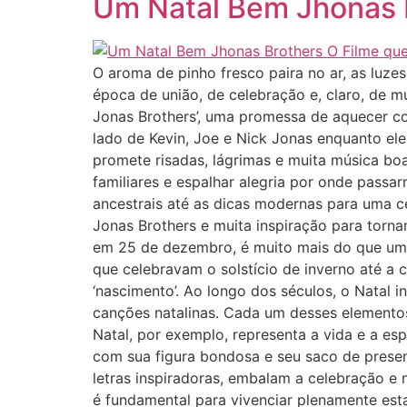
Um Natal Bem Jhonas B
O aroma de pinho fresco paira no ar, as luzes
época de união, de celebração e, claro, de 
Jonas Brothers’, uma promessa de aquecer co
lado de Kevin, Joe e Nick Jonas enquanto ele
promete risadas, lágrimas e muita música boa
familiares e espalhar alegria por onde passa
ancestrais até as dicas modernas para uma c
Jonas Brothers e muita inspiração para torna
em 25 de dezembro, é muito mais do que uma 
que celebravam o solstício de inverno até a ce
‘nascimento’. Ao longo dos séculos, o Natal 
canções natalinas. Cada um desses elementos 
Natal, por exemplo, representa a vida e a es
com sua figura bondosa e seu saco de present
letras inspiradoras, embalam a celebração e
é fundamental para vivenciar plenamente est