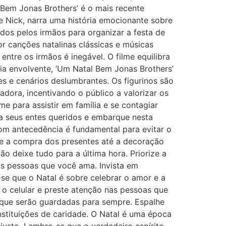
 Bem Jonas Brothers’ é o mais recente
e Nick, narra uma história emocionante sobre
ados pelos irmãos para organizar a festa de
or canções natalinas clássicas e músicas
entre os irmãos é inegável. O filme equilibra
a envolvente, ‘Um Natal Bem Jonas Brothers’
es e cenários deslumbrantes. Os figurinos são
radora, incentivando o público a valorizar os
e para assistir em família e se contagiar
na seus entes queridos e embarque nesta
 com antecedência é fundamental para evitar o
de a compra dos presentes até a decoração
o deixe tudo para a última hora. Priorize a
as pessoas que você ama. Invista em
se que o Natal é sobre celebrar o amor e a
 o celular e preste atenção nas pessoas que
s que serão guardadas para sempre. Espalhe
nstituições de caridade. O Natal é uma época