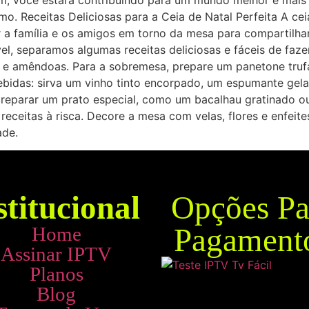
m, você estará contribuindo para um mundo melhor e mais j
mo. Receitas Deliciosas para a Ceia de Natal Perfeita A c
 a família e os amigos em torno da mesa para compartilhar 
ível, separamos algumas receitas deliciosas e fáceis de f
e amêndoas. Para a sobremesa, prepare um panetone truf
idas: sirva um vinho tinto encorpado, um espumante gelad
preparar um prato especial, como um bacalhau gratinado 
 receitas à risca. Decore a mesa com velas, flores e enfeit
ade.
stitucional
Opções Pa
Pagament
Home
Assinar IPTV
Planos
Blog