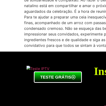
de solidariedade e compaixão. Ao fazer o be
natalino está em compartilhar e amar o próxi
aguardados da celebração. É a hora de reunir
Para te ajudar a preparar uma ceia inesquec
finas, acompanhado de um arroz com passas 
condensado cremoso. Não se esqueça das beb
impressionar seus convidados, experimente 
ingredientes frescos e de qualidade e siga as
convidativo para que todos se sintam à vont
In
TESTE GRÁTIS