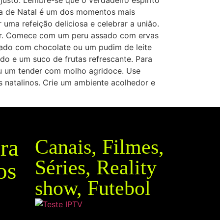
usto. Lembre-se que o verdadeiro espírito
eia de Natal é um dos momentos mais
uma refeição deliciosa e celebrar a união.
azer. Comece com um peru assado com ervas
ado com chocolate ou um pudim de leite
o e um suco de frutas refrescante. Para
ou um tender com molho agridoce. Use
es natalinos. Crie um ambiente acolhedor e
ra
Canais, Filmes,
Séries, Reality
os
show, Futebol