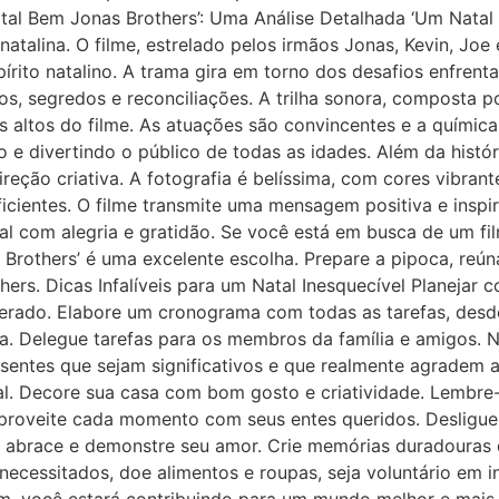
atal Bem Jonas Brothers’: Uma Análise Detalhada ‘Um Natal
talina. O filme, estrelado pelos irmãos Jonas, Kevin, Joe 
írito natalino. A trama gira em torno dos desafios enfrent
os, segredos e reconciliações. A trilha sonora, composta p
 altos do filme. As atuações são convincentes e a química 
divertindo o público de todas as idades. Além da históri
reção criativa. A fotografia é belíssima, com cores vibrant
eficientes. O filme transmite uma mensagem positiva e inspi
l com alegria e gratidão. Se você está em busca de um film
 Brothers’ é uma excelente escolha. Prepare a pipoca, reú
hers. Dicas Infalíveis para um Natal Inesquecível Planejar
sperado. Elabore um cronograma com todas as tarefas, des
a. Delegue tarefas para os membros da família e amigos. Nã
sentes que sejam significativos e que realmente agradem 
al. Decore sua casa com bom gosto e criatividade. Lembre-
 Aproveite cada momento com seus entes queridos. Desligue
ria, abrace e demonstre seu amor. Crie memórias duradoura
necessitados, doe alimentos e roupas, seja voluntário em i