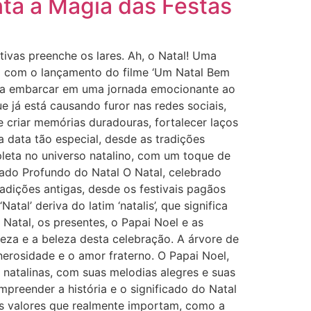
ta a Magia das Festas
tivas preenche os lares. Ah, o Natal! Uma
al com o lançamento do filme ‘Um Natal Bem
para embarcar em uma jornada emocionante ao
 já está causando furor nas redes sociais,
e criar memórias duradouras, fortalecer laços
a data tão especial, desde as tradições
leta no universo natalino, com um toque de
cado Profundo do Natal O Natal, celebrado
dições antigas, desde os festivais pagãos
tal’ deriva do latim ‘natalis’, que significa
Natal, os presentes, o Papai Noel e as
ueza e a beleza desta celebração. A árvore de
erosidade e o amor fraterno. O Papai Noel,
 natalinas, com suas melodias alegres e suas
preender a história e o significado do Natal
 os valores que realmente importam, como a