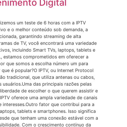
enimento Digital
 fizemos um teste de 6 horas com a IPTV
 vivo e o melhor conteúdo sob demanda, a
cionada, garantindo streaming de alta
ogramas de TV, você encontrará uma variedade
vos, incluindo Smart TVs, laptops, tablets e
L, estamos comprometidos em oferecer a
a por que somos a escolha número um para
que é popular?O IPTV, ou Internet Protocol
o tradicional, que utiliza antenas ou cabos,
os usuários.Uma das principais razões pelas
 liberdade de escolher o que querem assistir e
 o IPTV oferece uma ampla variedade de canais
 interesses.Outro fator que contribui para a
tops, tablets e smartphones. Isso significa
desde que tenham uma conexão estável com a
ssibilidade. Com o crescimento contínuo da