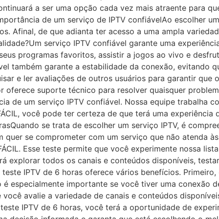
 continuará a ser uma opção cada vez mais atraente para 
mportância de um serviço de IPTV confiávelAo escolher um 
os. Afinal, de que adianta ter acesso a uma ampla varieda
lidade?Um serviço IPTV confiável garante uma experiência
seus programas favoritos, assistir a jogos ao vivo e desfru
iável também garante a estabilidade da conexão, evitando q
sar e ler avaliações de outros usuários para garantir que 
dor oferece suporte técnico para resolver quaisquer probl
ia de um serviço IPTV confiável. Nossa equipe trabalha co
FÁCIL, você pode ter certeza de que terá uma experiência d
rasQuando se trata de escolher um serviço IPTV, é compree
ém quer se comprometer com um serviço que não atenda às 
ÁCIL. Esse teste permite que você experimente nossa list
á explorar todos os canais e conteúdos disponíveis, testar
teste IPTV de 6 horas oferece vários benefícios. Primeiro,
o é especialmente importante se você tiver uma conexão de 
 você avalie a variedade de canais e conteúdos disponívei
m teste IPTV de 6 horas, você terá a oportunidade de expe