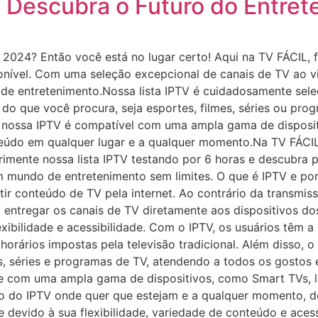
 Descubra o Futuro do Entret
a 2024? Então você está no lugar certo! Aqui na TV FÁCIL,
sponível. Com uma seleção excepcional de canais de TV ao
 de entretenimento.Nossa lista IPTV é cuidadosamente sele
 do que você procura, seja esportes, filmes, séries ou pr
, nossa IPTV é compatível com uma ampla gama de dispositi
teúdo em qualquer lugar e a qualquer momento.Na TV FÁCI
erimente nossa lista IPTV testando por 6 horas e descubr
mundo de entretenimento sem limites. O que é IPTV e por 
ir conteúdo de TV pela internet. Ao contrário da transmissã
ara entregar os canais de TV diretamente aos dispositivos d
exibilidade e acessibilidade. Com o IPTV, os usuários têm a
 horários impostas pela televisão tradicional. Além disso,
s, séries e programas de TV, atendendo a todos os gostos e
e com uma ampla gama de dispositivos, como Smart TVs, lap
do do IPTV onde quer que estejam e a qualquer momento, 
e devido à sua flexibilidade, variedade de conteúdo e ace