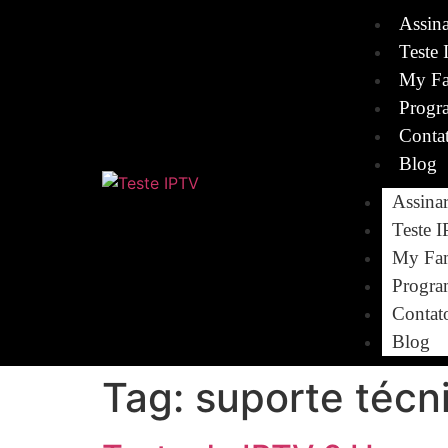
Assin
Teste 
My Fa
Progr
Conta
Blog
Assina
Teste 
My Fam
Progra
Contat
Blog
Tag:
suporte técn