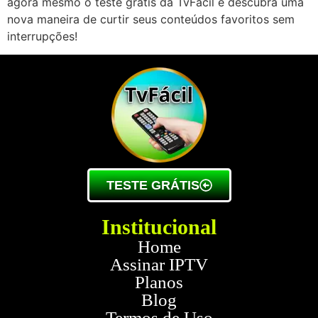
agora mesmo o teste grátis da TvFácil e descubra uma
nova maneira de curtir seus conteúdos favoritos sem
interrupções!
TESTE GRÁTIS
Institucional
Home
Assinar IPTV
Planos
Blog
Termos de Uso