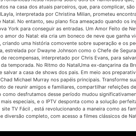
tos na casa dos atuais parceiros, que, para complicar, são 
lLayla, interpretada por Christina Milian, prometeu enco
 Natal. No entanto, seu plano fica ameaçado quando os in
a York para conseguir as entradas. Um Amor Feito de Nev
 o amor do Natal: ela cria um boneco de neve que ganha vi
te, criando uma história comovente sobre superação e os p
a, estrelada por Dwayne Johnson como o Chefe de Segura
 de recompensas, interpretado por Chris Evans, para salva
s da temporada. No Ritmo do NatalUma ex-dançarina da Br
salvar a casa de shows dos pais. Em meio aos preparativ
e Chad Michael Murray nos papéis principais. Transforme s
o de reunir amigos e familiares, compartilhar refeições de
 como desfrutamos desse período mudou significativamente
 mais especiais, e o IPTV desponta como a solução perfei
o site TV Fácil , está revolucionando a maneira como as f
e diversão completo, com acesso a filmes clássicos de Nata