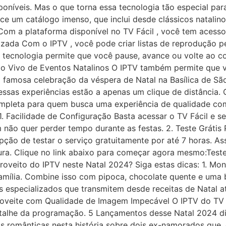
poníveis. Mas o que torna essa tecnologia tão especial par
e um catálogo imenso, que inclui desde clássicos natali
Com a plataforma disponível no TV Fácil , você tem acesso 
lizada Com o IPTV , você pode criar listas de reprodução 
 A tecnologia permite que você pause, avance ou volte ao c
s ao Vivo de Eventos Natalinos O IPTV também permite qu
r à famosa celebração da véspera de Natal na Basílica de 
ssas experiências estão a apenas um clique de distância. 
ompleta para quem busca uma experiência de qualidade com
1. Facilidade de Configuração Basta acessar o TV Fácil e se
m não quer perder tempo durante as festas. 2. Teste Grátis
opção de testar o serviço gratuitamente por até 7 horas. A
tura. Clique no link abaixo para começar agora mesmo:Teste
oveito do IPTV neste Natal 2024? Siga estas dicas: 1. Mon
 família. Combine isso com pipoca, chocolate quente e uma 
s especializados que transmitem desde receitas de Natal a
Aproveite com Qualidade de Imagem Impecável O IPTV do TV 
etalhe da programação. 5 Lançamentos desse Natal 2024 di
s românticas nesta história sobre dois ex-namorados que