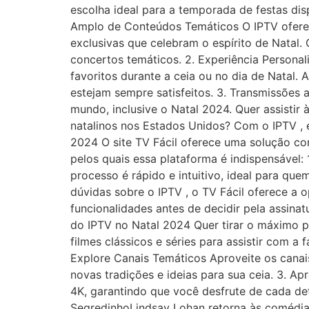
escolha ideal para a temporada de festas dis
Amplo de Conteúdos Temáticos O IPTV oferec
exclusivas que celebram o espírito de Natal. 
concertos temáticos. 2. Experiência Persona
favoritos durante a ceia ou no dia de Natal.
estejam sempre satisfeitos. 3. Transmissõe
mundo, inclusive o Natal 2024. Quer assisti
natalinos nos Estados Unidos? Com o IPTV , e
2024 O site TV Fácil oferece uma solução c
pelos quais essa plataforma é indispensável: 
processo é rápido e intuitivo, ideal para que
dúvidas sobre o IPTV , o TV Fácil oferece a 
funcionalidades antes de decidir pela assina
do IPTV no Natal 2024 Quer tirar o máximo pr
filmes clássicos e séries para assistir com a
Explore Canais Temáticos Aproveite os canai
novas tradições e ideias para sua ceia. 3. 
4K, garantindo que você desfrute de cada d
SegredinhoLindsay Lohan retorna às comédia