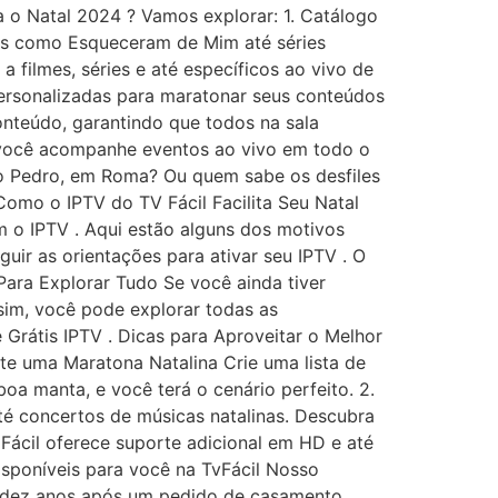
a o Natal 2024 ? Vamos explorar: 1. Catálogo
nos como Esqueceram de Mim até séries
a filmes, séries e até específicos ao vivo de
personalizadas para maratonar seus conteúdos
onteúdo, garantindo que todos na sala
e você acompanhe eventos ao vivo em todo o
São Pedro, em Roma? Ou quem sabe os desfiles
Como o IPTV do TV Fácil Facilita Seu Natal
 o IPTV . Aqui estão alguns dos motivos
guir as orientações para ativar seu IPTV . O
 Para Explorar Tudo Se você ainda tiver
ssim, você pode explorar todas as
 Grátis IPTV . Dicas para Aproveitar o Melhor
te uma Maratona Natalina Crie uma lista de
boa manta, e você terá o cenário perfeito. 2.
té concertos de músicas natalinas. Descubra
Fácil oferece suporte adicional em HD e até
sponíveis para você na TvFácil Nosso
, dez anos após um pedido de casamento