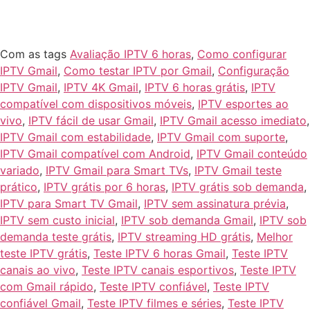
Com as tags
Avaliação IPTV 6 horas
,
Como configurar
IPTV Gmail
,
Como testar IPTV por Gmail
,
Configuração
IPTV Gmail
,
IPTV 4K Gmail
,
IPTV 6 horas grátis
,
IPTV
compatível com dispositivos móveis
,
IPTV esportes ao
vivo
,
IPTV fácil de usar Gmail
,
IPTV Gmail acesso imediato
,
IPTV Gmail com estabilidade
,
IPTV Gmail com suporte
,
IPTV Gmail compatível com Android
,
IPTV Gmail conteúdo
variado
,
IPTV Gmail para Smart TVs
,
IPTV Gmail teste
prático
,
IPTV grátis por 6 horas
,
IPTV grátis sob demanda
,
IPTV para Smart TV Gmail
,
IPTV sem assinatura prévia
,
IPTV sem custo inicial
,
IPTV sob demanda Gmail
,
IPTV sob
demanda teste grátis
,
IPTV streaming HD grátis
,
Melhor
teste IPTV grátis
,
Teste IPTV 6 horas Gmail
,
Teste IPTV
canais ao vivo
,
Teste IPTV canais esportivos
,
Teste IPTV
com Gmail rápido
,
Teste IPTV confiável
,
Teste IPTV
confiável Gmail
,
Teste IPTV filmes e séries
,
Teste IPTV