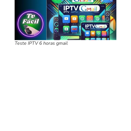
Teste IPTV 6 horas gmail
A evolução do entretenimento digital abriu portas para novas
formas de consumir conteúdo, e o IPTV é uma das mais
inovadoras e acessíveis. Ele permite assistir a uma ampla
gama de conteúdos, desde canais ao vivo até filmes e séries,
tudo sob demanda e com alta qualidade. Mas como garantir
que o serviço escolhido atende às suas expectativas? O Teste
IPTV 6 Horas Gmail oferece uma solução prática e gratuita para
quem deseja explorar o mundo do IPTV sem compromissos
iniciais.
Com a credencial enviada diretamente para o seu e-mail, essa
modalidade de teste elimina burocracias e proporciona uma
experiência de avaliação completa. Em apenas alguns