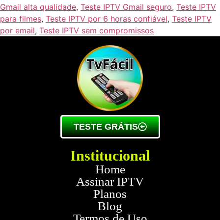
Gmail alta qualidade
,
Teste IPTV Gmail seguro
,
Teste IPTV
para filmes
,
Teste IPTV por 6 horas confiável
,
Teste IPTV
por email
,
Teste IPTV sem compromissos
TESTE GRÁTIS
Institucional
Home
Assinar IPTV
Planos
Blog
Termos de Uso