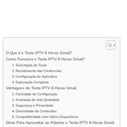
minutos, você poderá configurar o aplicativo, explorar a
interface e descobrir tudo o que o IPTV tem a oferecer. Neste
artigo, vamos detalhar como funciona o Teste IPTV 6 Horas
Gmail, seus benefícios e por que ele está conquistando cada
vez mais adeptos.
Índice
O Que é o Teste IPTV 6 Horas Gmail?
Como Funciona o Teste IPTV 6 Horas Gmail?
1. Solicitação do Teste
2. Recebimento das Credenciais
3. Configuração do Aplicativo
4. Exploração Completa
Vantagens do Teste IPTV 6 Horas Gmail
1. Facilidade de Configuração
2. Avaliação de Alta Qualidade
3. Segurança e Privacidade
4. Diversidade de Conteúdos
5. Compatibilidade com Vários Dispositivos
Dicas Para Aproveitar ao Máximo o Teste IPTV 6 Horas Gmail