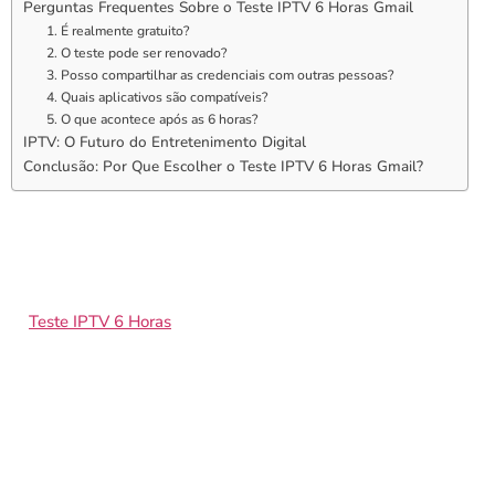
Perguntas Frequentes Sobre o Teste IPTV 6 Horas Gmail
1. É realmente gratuito?
2. O teste pode ser renovado?
3. Posso compartilhar as credenciais com outras pessoas?
4. Quais aplicativos são compatíveis?
5. O que acontece após as 6 horas?
IPTV: O Futuro do Entretenimento Digital
Conclusão: Por Que Escolher o Teste IPTV 6 Horas Gmail?
O Que é o Teste IPTV 6
Horas Gmail?
O
Teste IPTV 6 Horas
Gmail
é um serviço que permite ao
usuário experimentar gratuitamente um serviço de IPTV por 6
horas. Tudo o que você precisa fazer é fornecer seu endereço de
e-mail no Gmail, e as credenciais de acesso serão enviadas
rapidamente, junto com instruções claras para configurar o
aplicativo.
Com essa abordagem, você pode: