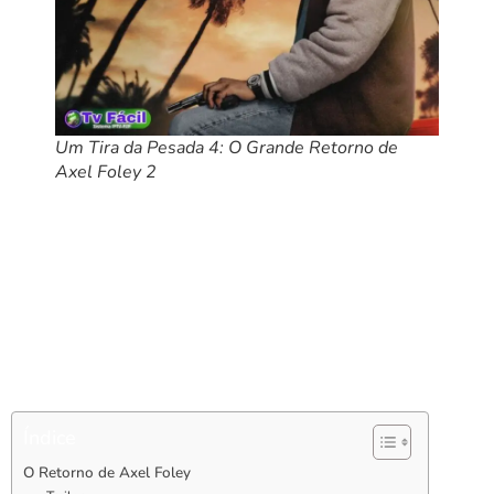
Um Tira da Pesada 4: O Grande Retorno de
Axel Foley 2
A espera finalmente acabou! “Um Tira da Pesada 4” estreando
agora na primeira semana de julho de 2024, trazendo de volta
o icônico detetive Axel Foley, interpretado pelo lendário Eddie
Murphy. Após anos de especulação e rumores, os fãs da
franquia podem agora se deleitar com o retorno de um dos
personagens mais amados do cinema. Neste artigo, vamos
explorar todos os detalhes deste lançamento tão aguardado,
incluindo trailers, sinopse, e como você pode assistir ao filme.
Índice
O Retorno de Axel Foley