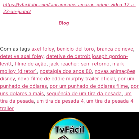
https://tvfacilabc.com/lancamentos-amazon-prime-video-17-a-
23-de-junho/
Fique ligado(a) em nosso
Blog
.
Com as tags
axel foley
,
benicio del toro
,
branca de neve
,
detetive axel foley
,
detetive de detroit joseph gordon-
levitt
,
filme de ação
,
jack reacher: sem retorno
,
mark
molloy (diretor)
,
nostalgia dos anos 80
,
novas animações
disney
,
novo filme de eddie murphy trailer oficial
,
por um
punhado de dólares
,
por um punhado de dólares filme
,
por
uns dolares a mais
,
sequência de um tira da pesada
,
um
tira da pesada
,
um tira da pesada 4
,
um tira da pesada 4
trailer