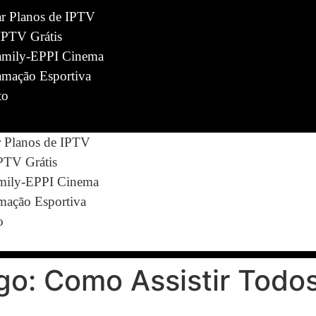
ar Planos de IPTV
IPTV Grátis
mily-EPPI Cinema
amação Esportiva
to
r Planos de IPTV
IPTV Grátis
ily-EPPI Cinema
mação Esportiva
o
go: Como Assistir Todo