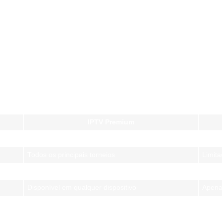
tebol
de qualquer lugar
, basta ter conexão com a internet. Isso sign
o
 muito mais acessíveis do que os pacotes de TV por assinatura, al
TV a Cabo para Assistir Fute
IPTV Premium
Full HD / 4K
HD
Todos os principais torneios
Limit
Mais acessível
Alto c
Disponível em qualquer dispositivo
Apena
Apenas internet
Anten