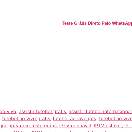
stabilidade dos servidores
, a
variedade de canais esportivos
e a
uer dúvida e garantir que sua experiência seja a melhor possível.
o! Experimente agora mesmo um
Teste Grátis Direto Pelo WhatsAp
 transforme sua experiência com o futebol!
itos torcedores, e ter um serviço confiável para assistir aos jog
partidas ao vivo, sem precisar de TV a cabo ou pagar valores abusiv
 todos os campeonatos em
alta definição, sem travamentos e com u
IPTV confiável
e aproveite o melhor do futebol com transmissões im
 ao vivo
,
assistir futebol grátis
,
assistir futebol internacional
,
futebol ao vivo grátis
,
futebol ao vivo iptv
,
futebol ao viv
ague
,
iptv com teste grátis
,
IPTV confiável
,
IPTV estável
,
IPT