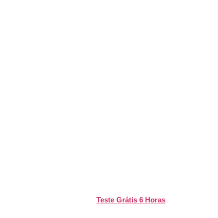
?
interrupções. Antes de contratar um serviço,
ngo, a
TvFácil
disponibiliza um
Teste Grátis 6 Horas