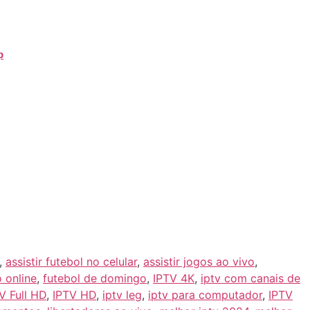
qualidade da imagem em Full HD e 4K
. Além disso,
p
e assista a todos os jogos do seu time sem
os é essencial. Com o avanço do
IPTV premium
, ficou
os.
m excelente custo-benefício
, então um
IPTV de
pecáveis. Prepare a pipoca, reúna os amigos e bom
,
assistir futebol no celular
,
assistir jogos ao vivo
,
o online
,
futebol de domingo
,
IPTV 4K
,
iptv com canais de
V Full HD
,
IPTV HD
,
iptv leg
,
iptv para computador
,
IPTV