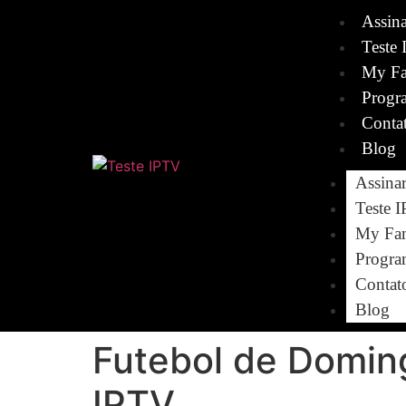
Assin
Teste 
My Fa
Progr
Conta
Blog
Assina
Teste 
My Fam
Progra
Contat
Blog
Futebol de Domin
IPTV