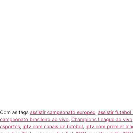
Com essa oferta exclusiva, você poderá conferir a
e
o suporte da TvFácil está disponível para tirar qualq
Não perca mais tempo e nem o Futebol de Doming
interrupções. Descubra o verdadeiro poder do IPTV e
Conclusão
O
futebol de domingo
é um momento sagrado para mu
mais fácil, acessível e prático acompanhar todas as 
Se você quer assistir além do Futebol de Domingo
qualidade
é a escolha certa para você!
Agora que você já sabe como funciona, escolha um
jogo!
Com as tags
assistir campeonato europeu
,
assistir futebol
campeonato brasileiro ao vivo
,
Champions League ao vivo
esportes
,
iptv com canais de futebol
,
iptv com premier le