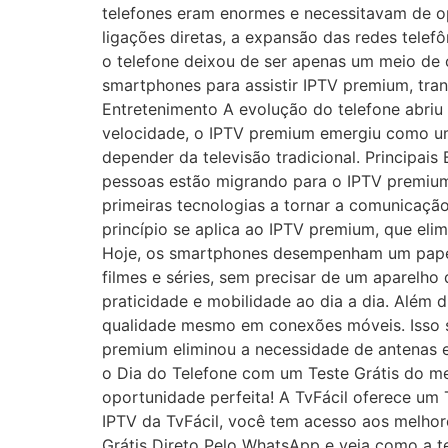
telefones eram enormes e necessitavam de o
ligações diretas, a expansão das redes telef
o telefone deixou de ser apenas um meio de 
smartphones para assistir IPTV premium, tra
Entretenimento A evolução do telefone abriu
velocidade, o IPTV premium emergiu como um
depender da televisão tradicional. Principai
pessoas estão migrando para o IPTV premium 
primeiras tecnologias a tornar a comunicaçã
princípio se aplica ao IPTV premium, que elim
Hoje, os smartphones desempenham um papel 
filmes e séries, sem precisar de um aparelh
praticidade e mobilidade ao dia a dia. Além 
qualidade mesmo em conexões móveis. Isso s
premium eliminou a necessidade de antenas e
o Dia do Telefone com um Teste Grátis do m
oportunidade perfeita! A TvFácil oferece um 
IPTV da TvFácil, você tem acesso aos melho
Grátis Direto Pelo WhatsApp e veja como a t