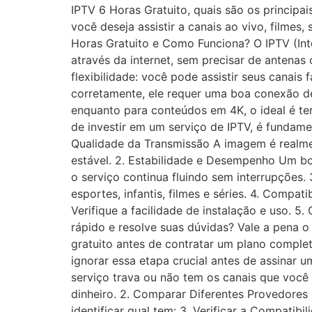
IPTV 6 Horas Gratuito, quais são os principai
você deseja assistir a canais ao vivo, filme
Horas Gratuito e Como Funciona? O IPTV (Int
através da internet, sem precisar de antenas
flexibilidade: você pode assistir seus canai
corretamente, ele requer uma boa conexão d
enquanto para conteúdos em 4K, o ideal é te
de investir em um serviço de IPTV, é fundamen
Qualidade da Transmissão A imagem é realment
estável. 2. Estabilidade e Desempenho Um bo
o serviço continua fluindo sem interrupções.
esportes, infantis, filmes e séries. 4. Compa
Verifique a facilidade de instalação e uso. 
rápido e resolve suas dúvidas? Vale a pena 
gratuito antes de contratar um plano complet
ignorar essa etapa crucial antes de assinar 
serviço trava ou não tem os canais que você g
dinheiro. 2. Comparar Diferentes Provedores
identificar qual tem: 3. Verificar a Compati