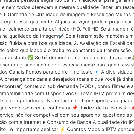
muitas pessoas migrando da TV tradicional para garantir 
, e nem todos oferecem a mesma qualidade Fazer um teste 
se 1. Garantia de Qualidade de Imagem e Resolução Muito
entregam essa qualidade. Alguns serviços podem prejudicar
 é realmente em alta definição (HD, Full HD Se a imagem é
a na qualidade da imagem✔ Se a transmissão mantém a me
ão fluida e com boa qualidade. 2. Avaliação da Estabili
e baixa qualidade é o trabalho constante da transmissão. D
ering constante✅ Se há demora no carregamento dos canai
ser um grande incômodo, especialmente para quem assiste 
dos Canais Pontos para conferir no teste:🔹 A diversidade d
 A presença dos canais desejados (canais que você já tinh
encontrar) conteúdo sob demanda (VOD) , como filmes e sér
Compatibilidade com Dispositivos O Teste IPTV premium de
lets e computadores . No entanto, se tem suporte adequado 
 que você escolheu e configurou📌 fluidez de transmissão
rviço não for compatível com seu aparelho, questione ao
exão com a Internet e Consumo de Banda A qualidade do 
tuito , é importante analisar:⚡ Quantos Mbps o IPTV cons