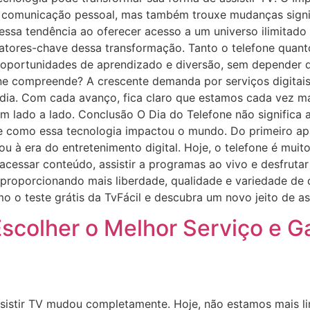
 comunicação pessoal, mas também trouxe mudanças signif
essa tendência ao oferecer acesso a um universo ilimitado
 fatores-chave dessa transformação. Tanto o telefone quan
portunidades de aprendizado e diversão, sem depender de e
e compreende? A crescente demanda por serviços digitais 
dia. Com cada avanço, fica claro que estamos cada vez ma
lado a lado. Conclusão O Dia do Telefone não significa 
 como essa tecnologia impactou o mundo. Do primeiro apa
u à era do entretenimento digital. Hoje, o telefone é mui
acessar conteúdo, assistir a programas ao vivo e desfru
 proporcionando mais liberdade, qualidade e variedade de
o teste grátis da TvFácil e descubra um novo jeito de ass
scolher o Melhor Serviço e Ga
sistir TV mudou completamente. Hoje, não estamos mais li