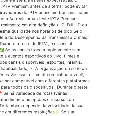
que ele atenda às suas expectativas. O
IPTV Premium antes de alternar pode evitar
s provedores de IPTV anunciam transmissão em
 com Ao realizar um teste IPTV Premium
 realmente em alta definição (HD, Full HD ou
sma qualidade nos horários de pico Se o
dade e do Desempenho da Transmissão O maior
urante o teste de IPTV , é essencial
s✅ Se os canais trocam rapidamente sem
a eventos esportivos ao vivo, filmes e
os canais disponíveis (esportes, infantis,
a habitualidade)🔹 A organização da série de
ies. Se esse for um diferencial para você,
ve ser compatível com diferentes plataformas
para todos os dispositivos . Durante o teste,
 Se há variedade de rotas (várias
 atendimento as opções e recursos de
IPTV também depende da velocidade da sua
ome em diferentes resoluções⚡ Se sua