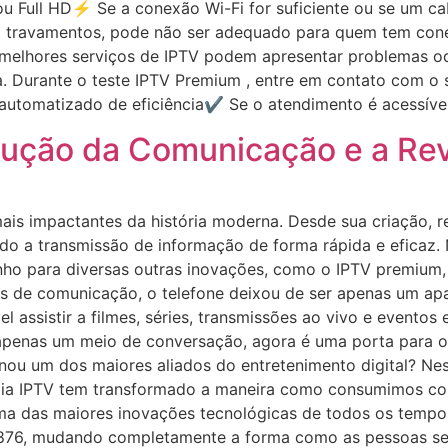
ou Full HD⚡ Se a conexão Wi-Fi for suficiente ou se um cab
m travamentos, pode não ser adequado para quem tem cone
 melhores serviços de IPTV podem apresentar problemas o
nça. Durante o teste IPTV Premium , entre em contato com 
utomatizado de eficiência✔ Se o atendimento é acessível
olução da Comunicação e a Re
ais impactantes da história moderna. Desde sua criação, 
do a transmissão de informação de forma rápida e eficaz.
ho para diversas outras inovações, como o IPTV premium,
s de comunicação, o telefone deixou de ser apenas um ap
l assistir a filmes, séries, transmissões ao vivo e eventos 
apenas um meio de conversação, agora é uma porta para o
ou um dos maiores aliados do entretenimento digital? Nest
gia IPTV tem transformado a maneira como consumimos con
das maiores inovações tecnológicas de todos os tempos.
 1876, mudando completamente a forma como as pessoas se