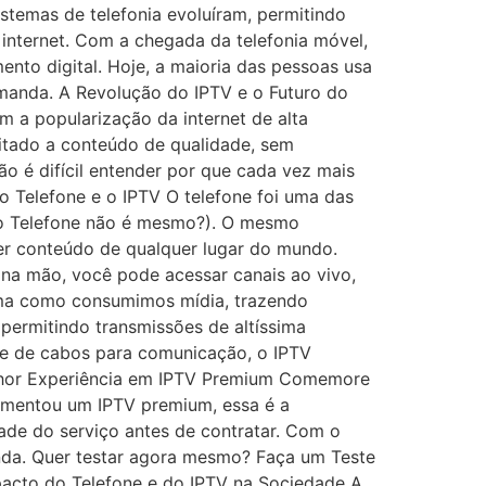
temas de telefonia evoluíram, permitindo
 internet. Com a chegada da telefonia móvel,
nto digital. Hoje, a maioria das pessoas usa
emanda. A Revolução do IPTV e o Futuro do
m a popularização da internet de alta
itado a conteúdo de qualidade, sem
ão é difícil entender por que cada vez mais
o Telefone e o IPTV O telefone foi uma das
 do Telefone não é mesmo?). O mesmo
quer conteúdo de qualquer lugar do mundo.
na mão, você pode acessar canais ao vivo,
orma como consumimos mídia, trazendo
 permitindo transmissões de altíssima
de de cabos para comunicação, o IPTV
Melhor Experiência em IPTV Premium Comemore
imentou um IPTV premium, essa é a
dade do serviço antes de contratar. Com o
nda. Quer testar agora mesmo? Faça um Teste
mpacto do Telefone e do IPTV na Sociedade A