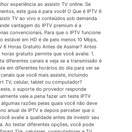
hor experiência ao assistir TV online. Se
mentos, este guia é para você! O Que é IPTV 6
ssistir TV ao vivo e conteúdos sob demanda
 grande vantagem do IPTV premium é a
tenas convencionais. Para que o IPTV funcione
ão estável em HD é de pelo menos 10 Mbps,
 6 Horas Gratuito Antes de Assinar? Antes
 horas gratuito permite que você avalie: 1.
 diferentes canais e veja se a transmissão é
e em diferentes horários do dia para ver se
canais que você mais assiste, incluindo
rt TV, celular, tablet ou computador?
 teste, o suporte do provedor responde
ealmente vale a pena fazer um teste IPTV
ão algumas razões pelas quais você não deve
lano anual de IPTV e depois perceber que o
você avalie a qualidade antes de investir seu
. Ao testar diferentes opções, você pode
m Smart TVs, celulares, computadores e TV