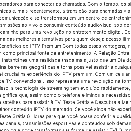
peradores para conectar as chamadas. Com o tempo, os sis
ônicas e, mais recentemente, a transição para chamadas via
comunicação e se transformou em um centro de entretenime
nsmissões ao vivo e consumir conteúdo audiovisual sob d
 caminho para uma revolução no entretenimento digital. Co
a das melhores alternativas para quem deseja acesso ilim
s Benefícios do IPTV Premium Com todas essas vantagens, n
como principal fonte de entretenimento. A Relação Entre 
o instantânea uma realidade (nada mais justo que um Dia
ina barreiras geográficas e torna possível assistir a qual
crucial na experiência do IPTV premium. Com um celular 
o de TV convencional. Isso representa uma revolução na f
disso, a tecnologia de streaming tem evoluído rapidamente,
ignifica que, assim como o telefone eliminou a necessida
 satélites para assistir à TV. Teste Grátis e Descubra a 
elhor conteúdo IPTV do mercado. Se você ainda não exper
Teste Grátis 6 Horas para que você possa conferir a quali
res canais, transmissões esportivas e conteúdos sob dema
ecnologia pode transformar sua forma de assistir TV! O I