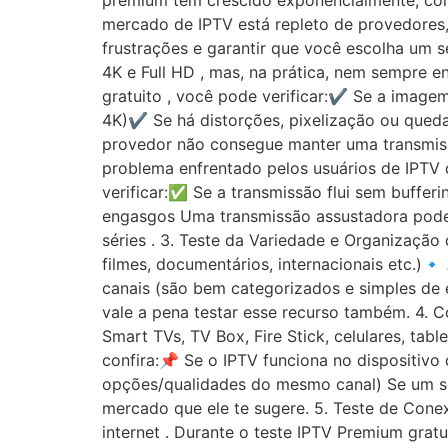
premium tem crescido exponencialmente, com 
mercado de IPTV está repleto de provedores
frustrações e garantir que você escolha um 
4K e Full HD , mas, na prática, nem sempre 
gratuito , você pode verificar:✔ Se a imagem
4K)✔ Se há distorções, pixelização ou qued
provedor não consegue manter uma transmiss
problema enfrentado pelos usuários de IPTV d
verificar:✅ Se a transmissão flui sem buff
engasgos Uma transmissão assustadora pode 
séries . 3. Teste da Variedade e Organização 
filmes, documentários, internacionais etc.)
canais (são bem categorizados e simples de 
vale a pena testar esse recurso também. 4. 
Smart TVs, TV Box, Fire Stick, celulares, tab
confira:📌 Se o IPTV funciona no dispositivo
opções/qualidades do mesmo canal) Se um se
mercado que ele te sugere. 5. Teste de Con
internet . Durante o teste IPTV Premium gra