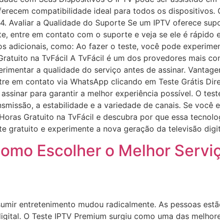
recem compatibilidade ideal para todos os dispositivos. O
 4. Avaliar a Qualidade do Suporte Se um IPTV oferece sup
te, entre em contato com o suporte e veja se ele é rápido e
s adicionais, como: Ao fazer o teste, você pode experimen
Gratuito na TvFácil A TvFácil é um dos provedores mais co
rimentar a qualidade do serviço antes de assinar. Vantagen
entre em contato via WhatsApp clicando em Teste Grátis D
e assinar para garantir a melhor experiência possível. O tes
nsmissão, a estabilidade e a variedade de canais. Se você
Horas Gratuito na TvFácil e descubra por que essa tecnolog
te gratuito e experimente a nova geração da televisão digit
omo Escolher o Melhor Serviç
sumir entretenimento mudou radicalmente. As pessoas estão
igital. O Teste IPTV Premium surgiu como uma das melhores