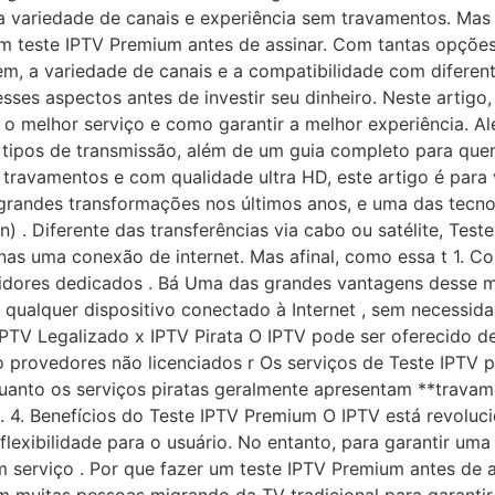
a variedade de canais e experiência sem travamentos. Mas
um teste IPTV Premium antes de assinar. Com tantas opções
em, a variedade de canais e a compatibilidade com diferen
 esses aspectos antes de investir seu dinheiro. Neste artig
r o melhor serviço e como garantir a melhor experiência. A
tipos de transmissão, além de um guia completo para quem
travamentos e com qualidade ultra HD, este artigo é par
r grandes transformações nos últimos anos, e uma das tecn
n) . Diferente das transferências via cabo ou satélite, Tes
enas uma conexão de internet. Mas afinal, como essa t 1. 
idores dedicados . Bá Uma das grandes vantagens desse mod
 qualquer dispositivo conectado à Internet , sem necessid
IPTV Legalizado x IPTV Pirata O IPTV pode ser oferecido d
do provedores não licenciados r Os serviços de Teste IPTV 
uanto os serviços piratas geralmente apresentam **travame
 . 4. Benefícios do Teste IPTV Premium O IPTV está revo
lexibilidade para o usuário. No entanto, para garantir uma 
 serviço . Por que fazer um teste IPTV Premium antes de 