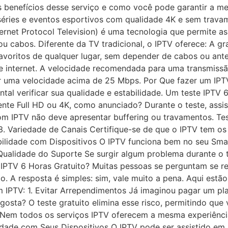
s benefícios desse serviço e como você pode garantir a mel
s, séries e eventos esportivos com qualidade 4K e sem trava
ernet Protocol Television) é uma tecnologia que permite a
 ou cabos. Diferente da TV tradicional, o IPTV oferece: A
s favoritos de qualquer lugar, sem depender de cabos ou an
e internet. A velocidade recomendada para uma transmiss
r uma velocidade acima de 25 Mbps. Por Que fazer um IPTV
tal verificar sua qualidade e estabilidade. Um teste IPTV 6
e Full HD ou 4K, como anunciado? Durante o teste, assista
m IPTV não deve apresentar buffering ou travamentos. Test
 3. Variedade de Canais Certifique-se de que o IPTV tem os 
tibilidade com Dispositivos O IPTV funciona bem no seu Sma
5. Qualidade do Suporte Se surgir algum problema durante o
o IPTV 6 Horas Gratuito? Muitas pessoas se perguntam se r
o. A resposta é simples: sim, vale muito a pena. Aqui est
um IPTV: 1. Evitar Arrependimentos Já imaginou pagar um p
osta? O teste gratuito elimina esse risco, permitindo que 
 Nem todos os serviços IPTV oferecem a mesma experiência
bilidade com Seus Dispositivos O IPTV pode ser assistido e