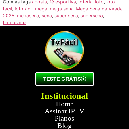
Com as tags
aposta
,
fé esportiva
,
loteria
,
loto
,
loto
fácil
,
lotofácil
,
mega
,
mega sena
,
Mega Sena da Virada
2025
,
megasena
,
sena
,
super sena
,
supersena
,
teimosinha
TESTE GRÁTIS
Institucional
Home
Assinar IPTV
Planos
Blog