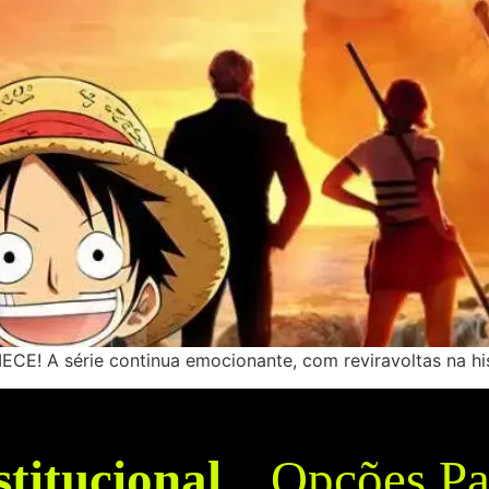
CE! A série continua emocionante, com reviravoltas na his
stitucional
Opções Pa