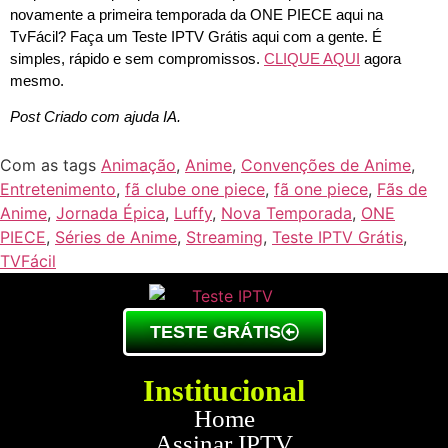
novamente a primeira temporada da ONE PIECE aqui na
TvFácil? Faça um Teste IPTV Grátis aqui com a gente. É
simples, rápido e sem compromissos.
CLIQUE AQUI
agora
mesmo.
Post Criado com ajuda IA.
Com as tags
Animação
,
Anime
,
Convenções de Anime
,
Entretenimento
,
fã clube one piece
,
fã one piece
,
Fãs de
Anime
,
Jornada Épica
,
Luffy
,
Nova Temporada
,
ONE
PIECE
,
Séries de Anime
,
Streaming
,
Teste IPTV Grátis
,
TVFácil
TESTE GRÁTIS
Institucional
Home
Assinar IPTV